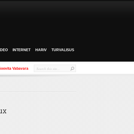
VIDEO
INTERNET
HARIV
TURVALISUS
Soovita Vabavara
ux