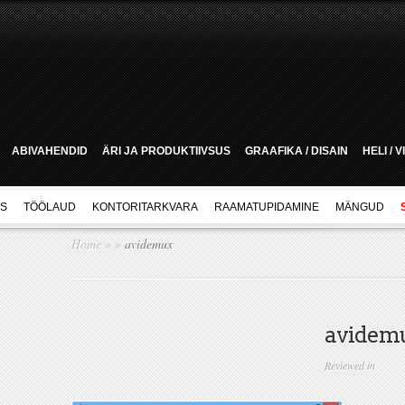
ABIVAHENDID
ÄRI JA PRODUKTIIVSUS
GRAAFIKA / DISAIN
HELI / 
US
TÖÖLAUD
KONTORITARKVARA
RAAMATUPIDAMINE
MÄNGUD
Home
»
»
avidemux
avidem
Reviewed in