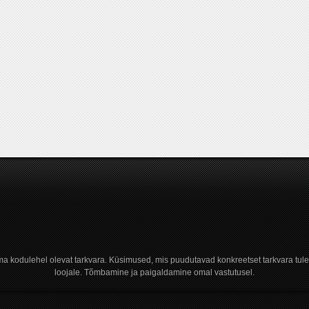
a kodulehel olevat tarkvara. Küsimused, mis puudutavad konkreetset tarkvara tule
loojale. Tõmbamine ja paigaldamine omal vastutusel.