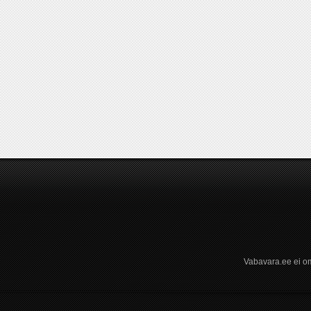
Vabavara.ee ei om