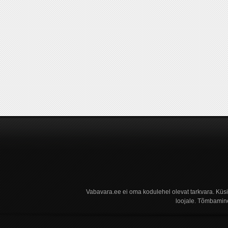
Vabavara.ee ei oma kodulehel olevat tarkvara. Küs
loojale. Tõmbamine