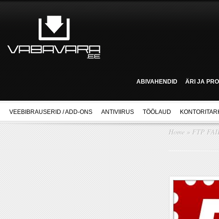
ABIVAHENDID
ÄRI JA PR
VEEBIBRAUSERID / ADD-ONS
ANTIVIIRUS
TÖÖLAUD
KONTORITAR
Home
»
FTP FAI