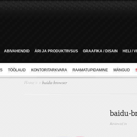
ABIVAHENDID
ÄRI JA PRODUKTIIVSUS
GRAAFIKA / DISAIN
HELI / 
US
TÖÖLAUD
KONTORITARKVARA
RAAMATUPIDAMINE
MÄNGUD
Home
»
»
baidu-browser
baidu-b
Reviewed in