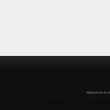
Vabavara.ee ei om