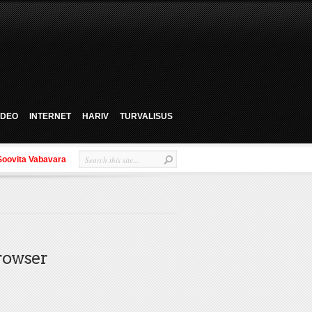
VIDEO
INTERNET
HARIV
TURVALISUS
Soovita Vabavara
rowser