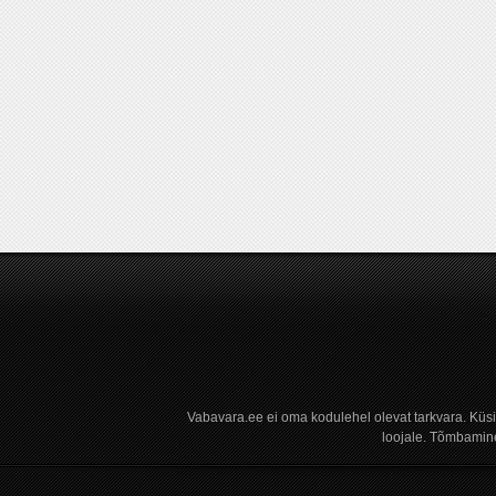
Vabavara.ee ei oma kodulehel olevat tarkvara. Küs
loojale. Tõmbamine