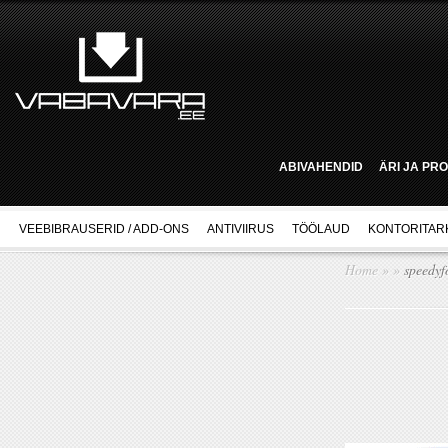
ABIVAHENDID
ÄRI JA PR
VEEBIBRAUSERID / ADD-ONS
ANTIVIIRUS
TÖÖLAUD
KONTORITAR
Home
»
»
speedyf