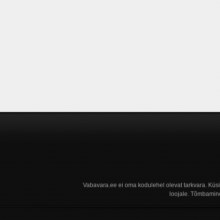
Vabavara.ee ei oma kodulehel olevat tarkvara. Küs
loojale. Tõmbamine