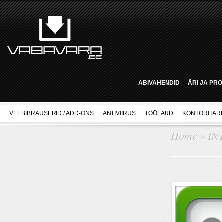
ABIVAHENDID
ÄRI JA PR
VEEBIBRAUSERID / ADD-ONS
ANTIVIIRUS
TÖÖLAUD
KONTORITAR
Home
»
IN