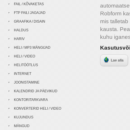
FAIL / KÕVAKETAS
automaatsel
Robform kas
FTP FAILI JAGAJAD
mis talleta
GRAAFIKA / DISAIN
kausta. Peal
HALDUS
kuhu iganes
HARIV
Kasutusvõ
HELI / MP3 MÄNGIJAD
HELI / VIDEO
Lae alla
HELITÖÖTLUS
INTERNET
JOONISTAMINE
KALENDRID JA PÄEVIKUD
KONTORITARKVARA
KONVERTERID HELI / VIDEO
KUJUNDUS
MÄNGUD