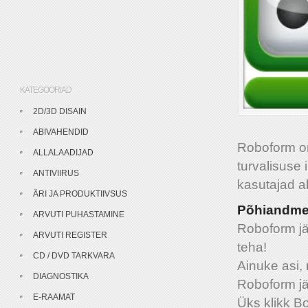
KATEGOORIAD
2D/3D DISAIN
ABIVAHENDID
Roboform on
ALLALAADIJAD
turvalisuse 
ANTIVIIRUS
kasutajad al
ÄRI JA PRODUKTIIVSUS
Põhiandme
ARVUTI PUHASTAMINE
Roboform jä
ARVUTI REGISTER
teha!
CD / DVD TARKVARA
Ainuke asi, 
DIAGNOSTIKA
Roboform jä
E-RAAMAT
Üks klikk B