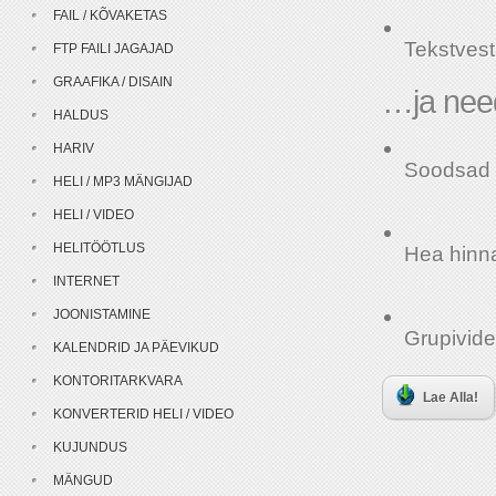
FAIL / KÕVAKETAS
Tekstvest
FTP FAILI JAGAJAD
GRAAFIKA / DISAIN
…ja need
HALDUS
HARIV
Soodsad k
HELI / MP3 MÄNGIJAD
HELI / VIDEO
HELITÖÖTLUS
Hea hinn
INTERNET
JOONISTAMINE
Grupivid
KALENDRID JA PÄEVIKUD
KONTORITARKVARA
Lae Alla!
KONVERTERID HELI / VIDEO
KUJUNDUS
MÄNGUD