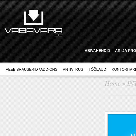
ABIVAHENDID
ÄRI JA PR
VEEBIBRAUSERID / ADD-ONS
ANTIVIIRUS
TÖÖLAUD
KONTORITAR
Home
»
IN