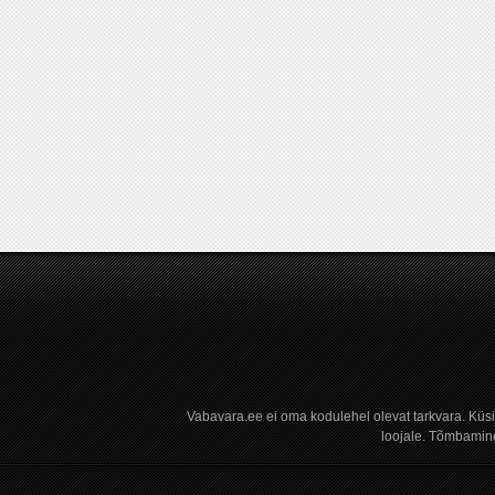
Vabavara.ee ei oma kodulehel olevat tarkvara. Küs
loojale. Tõmbamine