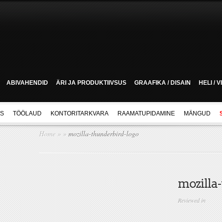
ABIVAHENDID
ÄRI JA PRODUKTIIVSUS
GRAAFIKA / DISAIN
HELI / 
US
TÖÖLAUD
KONTORITARKVARA
RAAMATUPIDAMINE
MÄNGUD
Home
»
»
mozilla-thunderbird-logo
mozilla
Reviewed in