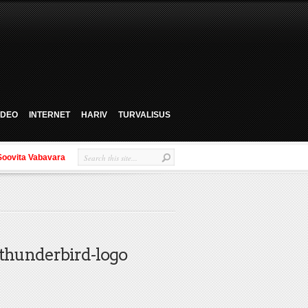
VIDEO
INTERNET
HARIV
TURVALISUS
Soovita Vabavara
-thunderbird-logo