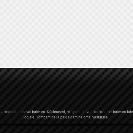
a kodulehel olevat tarkvara. Küsimused, mis puudutavad konkreetset tarkvara tule
loojale. Tõmbamine ja paigaldamine omal vastutusel.