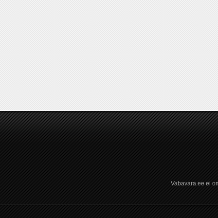
Vabavara.ee ei om