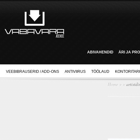
ABIVAHENDID
ÄRI JA PR
VEEBIBRAUSERID / ADD-ONS
ANTIVIIRUS
TÖÖLAUD
KONTORITAR
Home
»
»
artistdi