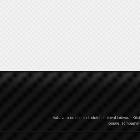
Vabavara.ee ei oma kodulehel olevat tarkvara. Küs
loojale. Tõmbamine