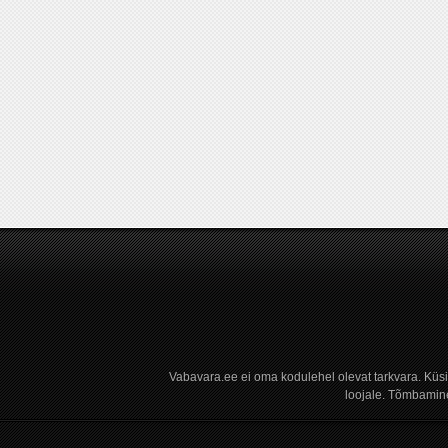
Vabavara.ee ei oma kodulehel olevat tarkvara. Küs
loojale. Tõmbamine