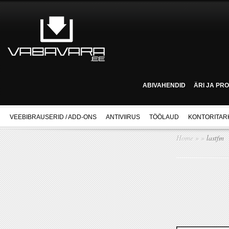
ABIVAHENDID
ÄRI JA PR
VEEBIBRAUSERID / ADD-ONS
ANTIVIIRUS
TÖÖLAUD
KONTORITAR
Home
»
»
lastfm