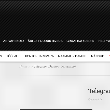
ABIVAHENDID
ÄRI JA PRODUKTIIVSUS
GRAAFIKA / DISAIN
HELI / 
US
TÖÖLAUD
KONTORITARKVARA
RAAMATUPIDAMINE
MÄNGUD
Home
»
»
Telegram_Desktop_Screenshot
Telegra
Reviewed in