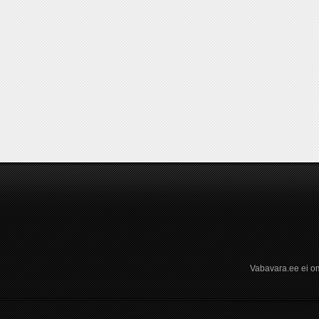
Vabavara.ee ei om