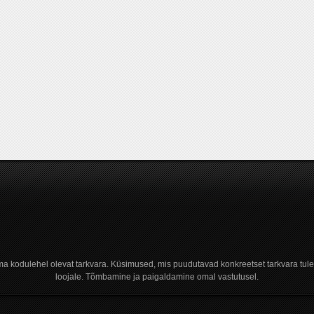
a kodulehel olevat tarkvara. Küsimused, mis puudutavad konkreetset tarkvara tule
loojale. Tõmbamine ja paigaldamine omal vastutusel.