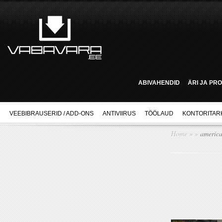
ABIVAHENDID
ÄRI JA PR
VEEBIBRAUSERID / ADD-ONS
ANTIVIIRUS
TÖÖLAUD
KONTORITAR
Home
»
»
america