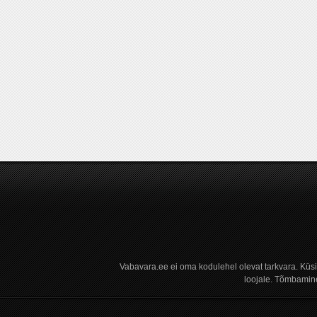
Vabavara.ee ei oma kodulehel olevat tarkvara. Küs
loojale. Tõmbamine