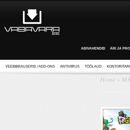
ABIVAHENDID
ÄRI JA PR
VEEBIBRAUSERID / ADD-ONS
ANTIVIIRUS
TÖÖLAUD
KONTORITAR
Home
»
M