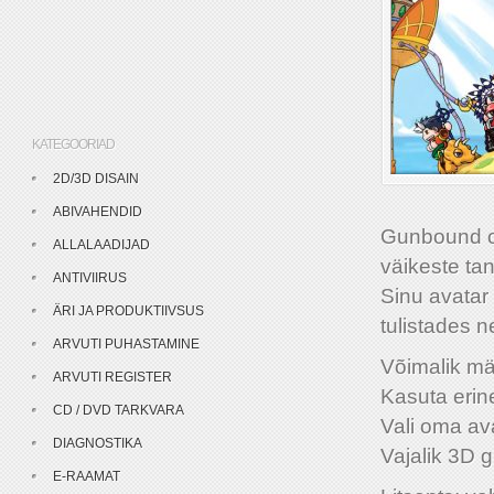
KATEGOORIAD
2D/3D DISAIN
ABIVAHENDID
Gunbound o
ALLALAADIJAD
väikeste ta
ANTIVIIRUS
Sinu avatar 
ÄRI JA PRODUKTIIVSUS
tulistades ne
ARVUTI PUHASTAMINE
Võimalik mä
ARVUTI REGISTER
Kasuta erine
CD / DVD TARKVARA
Vali oma ava
DIAGNOSTIKA
Vajalik 3D g
E-RAAMAT