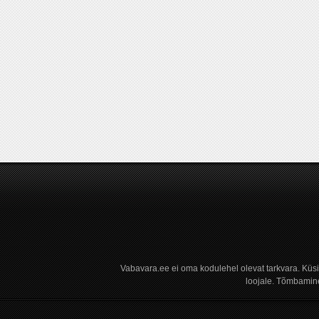
Vabavara.ee ei oma kodulehel olevat tarkvara. Küs
loojale. Tõmbamine