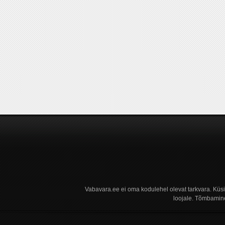
Vabavara.ee ei oma kodulehel olevat tarkvara. Küs
loojale. Tõmbamine