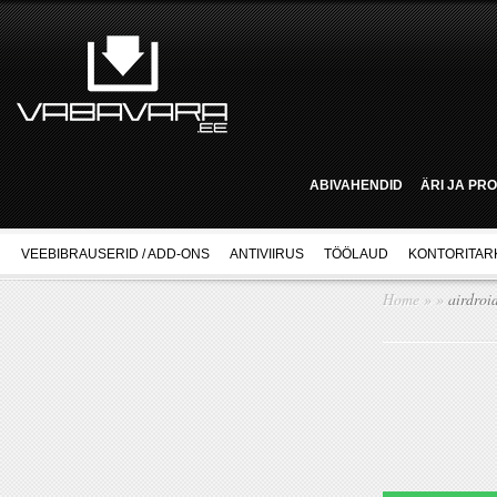
ABIVAHENDID
ÄRI JA PR
VEEBIBRAUSERID / ADD-ONS
ANTIVIIRUS
TÖÖLAUD
KONTORITAR
Home
»
»
airdroi