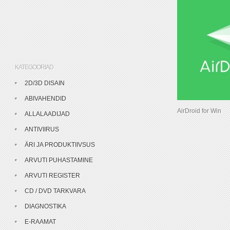
KATEGOORIAD
2D/3D DISAIN
ABIVAHENDID
AirDroid for Win
ALLALAADIJAD
ANTIVIIRUS
ÄRI JA PRODUKTIIVSUS
ARVUTI PUHASTAMINE
ARVUTI REGISTER
CD / DVD TARKVARA
DIAGNOSTIKA
E-RAAMAT