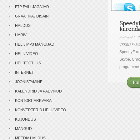
FTP FAILI JAGAJAD
GRAAFIKA / DISAIN
SpeedyF
HALDUS
kiirenda
HARIV
Reviewed in
I
HELI / MP3 MÄNGIJAD
VEEBIBRAUS
SpeedyFox –
HELI / VIDEO
Skype, Chro
HELITÖÖTLUS
programme üh
INTERNET
Ful
JOONISTAMINE
KALENDRID JA PÄEVIKUD
KONTORITARKVARA
KONVERTERID HELI / VIDEO
KUJUNDUS
MÄNGUD
MEEDIA HALDUS