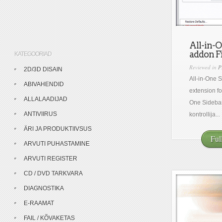
All-in-O
addon Fi
KATEGOORIAD
Reviewed in
P
2D/3D DISAIN
All-in-One S
ABIVAHENDID
extension for
ALLALAADIJAD
One Sidebar
ANTIVIIRUS
kontrollija...
ÄRI JA PRODUKTIIVSUS
Ful
ARVUTI PUHASTAMINE
ARVUTI REGISTER
CD / DVD TARKVARA
DIAGNOSTIKA
E-RAAMAT
FAIL / KÕVAKETAS