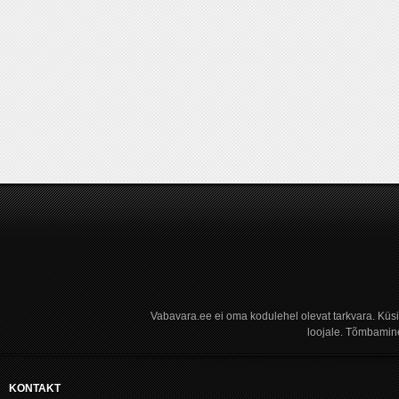
Vabavara.ee ei oma kodulehel olevat tarkvara. Küs
loojale. Tõmbamine
KONTAKT