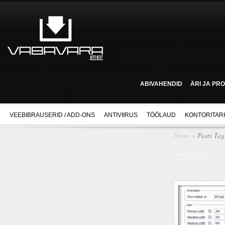
ABIVAHENDID
ÄRI JA PR
VEEBIBRAUSERID / ADD-ONS
ANTIVIIRUS
TÖÖLAUD
KONTORITAR
Home
»
Posts Ta