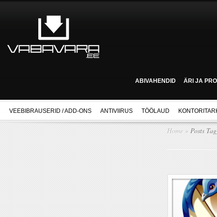
ABIVAHENDID
ÄRI JA PR
VEEBIBRAUSERID / ADD-ONS
ANTIVIIRUS
TÖÖLAUD
KONTORITAR
Home
»
Posts Ta