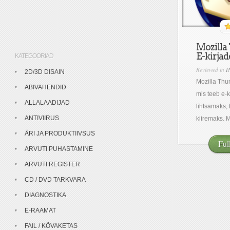
Mozilla
E-kirjad
KATEGOORIAD
Reviewed in
I
2D/3D DISAIN
Mozilla Thu
ABIVAHENDID
mis teeb e-
ALLALAADIJAD
lihtsamaks, 
ANTIVIIRUS
kiiremaks. Mo
ÄRI JA PRODUKTIIVSUS
Ful
ARVUTI PUHASTAMINE
ARVUTI REGISTER
CD / DVD TARKVARA
DIAGNOSTIKA
E-RAAMAT
FAIL / KÕVAKETAS