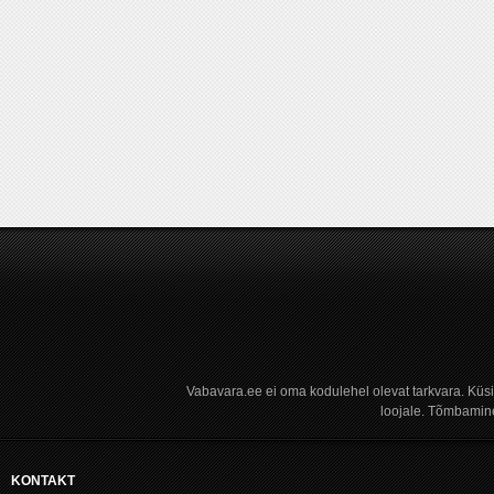
Vabavara.ee ei oma kodulehel olevat tarkvara. Küs
loojale. Tõmbamine
KONTAKT