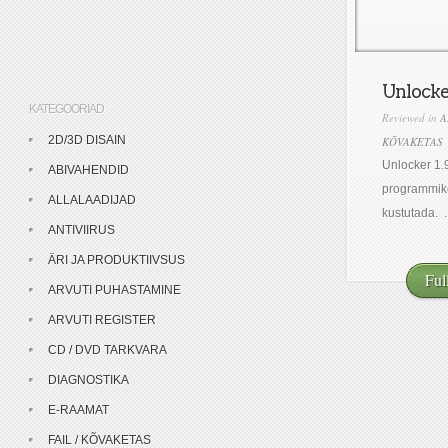
Unlocker
KATEGOORIAD
Reviewed in
A
2D/3D DISAIN
KÕVAKETAS
Unlocker 1.9
ABIVAHENDID
programmike,
ALLALAADIJAD
kustutada. ..
ANTIVIIRUS
ÄRI JA PRODUKTIIVSUS
Ful
ARVUTI PUHASTAMINE
ARVUTI REGISTER
CD / DVD TARKVARA
DIAGNOSTIKA
E-RAAMAT
FAIL / KÕVAKETAS