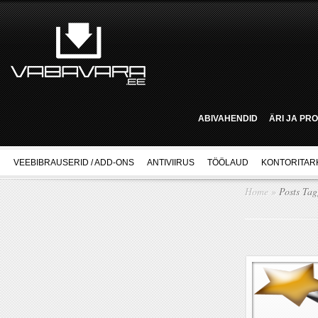
ABIVAHENDID
ÄRI JA PR
VEEBIBRAUSERID / ADD-ONS
ANTIVIIRUS
TÖÖLAUD
KONTORITAR
Home
»
Posts Ta