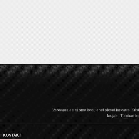
Vabavara.ee ei oma kodulehel olevat tarkvara. Küs
loojale. Tõmbamine
KONTAKT