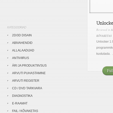
Unlocker
KATEGOORIAD
Reviewed in
A
2D/3D DISAIN
KÕVAKETAS
Unlocker 1.9
ABIVAHENDID
programmike,
ALLALAADIJAD
kustutada. ..
ANTIVIIRUS
ÄRI JA PRODUKTIIVSUS
Ful
ARVUTI PUHASTAMINE
ARVUTI REGISTER
CD / DVD TARKVARA
DIAGNOSTIKA
E-RAAMAT
FAIL / KÕVAKETAS