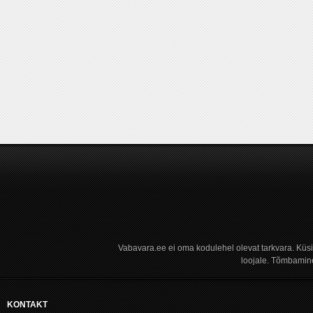
Vabavara.ee ei oma kodulehel olevat tarkvara. Küs
loojale. Tõmbamine
KONTAKT