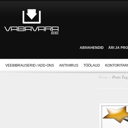
ABIVAHENDID
ÄRI JA PR
VEEBIBRAUSERID / ADD-ONS
ANTIVIIRUS
TÖÖLAUD
KONTORITAR
Home
»
Posts Ta