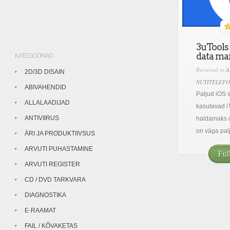
3uTools –
data ma
KATEGOORIAD
Reviewed in
A
2D/3D DISAIN
NUTITELEFO
ABIVAHENDID
Paljud iOS 
ALLALAADIJAD
kasutavad 
ANTIVIIRUS
haldamaks 
on väga palj
ÄRI JA PRODUKTIIVSUS
ARVUTI PUHASTAMINE
Ful
ARVUTI REGISTER
CD / DVD TARKVARA
DIAGNOSTIKA
E-RAAMAT
FAIL / KÕVAKETAS