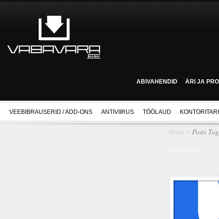
ABIVAHENDID
ÄRI JA PR
VEEBIBRAUSERID / ADD-ONS
ANTIVIIRUS
TÖÖLAUD
KONTORITAR
Home
»
Posts Ta