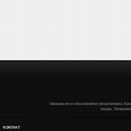
Vabavara.ee ei oma kodulehel olevat tarkvara. Küs
loojale. Tõmbamine
KONTAKT