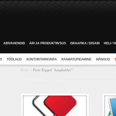
ABIVAHENDID
ÄRI JA PRODUKTIIVSUS
GRAAFIKA / DISAIN
HELI / 
US
TÖÖLAUD
KONTORITARKVARA
RAAMATUPIDAMINE
MÄNGUD
Home
»
Posts Tagged
"
kaughaldus"