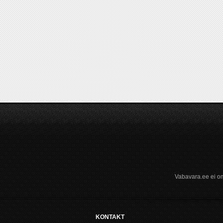
Vabavara.ee ei om
KONTAKT