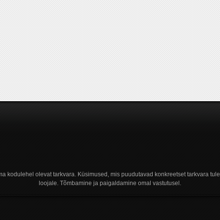
a kodulehel olevat tarkvara. Küsimused, mis puudutavad konkreetset tarkvara tule
loojale. Tõmbamine ja paigaldamine omal vastutusel.