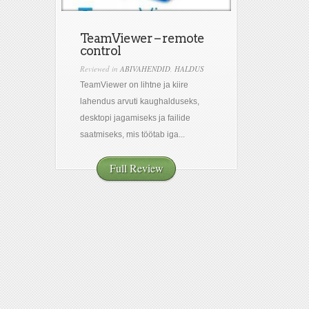
TeamViewer – remote
control
Reviewed in
ABIVAHENDID
,
HALDUS
TeamViewer on lihtne ja kiire
lahendus arvuti kaughalduseks,
desktopi jagamiseks ja failide
saatmiseks, mis töötab iga...
Full Review