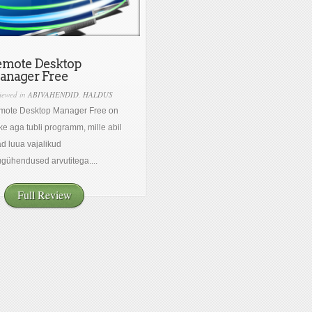
emote Desktop
anager Free
iewed in
ABIVAHENDID
,
HALDUS
mote Desktop Manager Free on
ke aga tubli programm, mille abil
d luua vajalikud
gühendused arvutitega....
Full Review