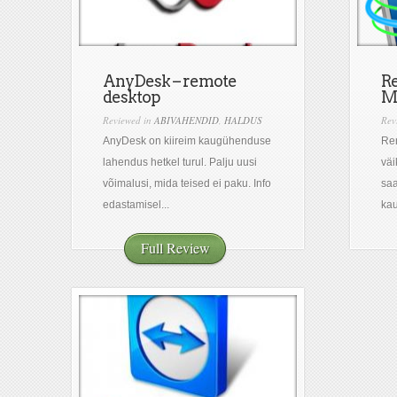
AnyDesk – remote
R
desktop
M
Reviewed in
ABIVAHENDID
,
HALDUS
Rev
AnyDesk on kiireim kaugühenduse
Re
lahendus hetkel turul. Palju uusi
väi
võimalusi, mida teised ei paku. Info
saa
edastamisel...
kau
Full Review