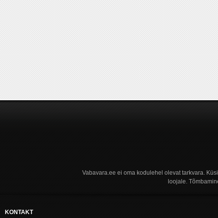
Vabavara.ee ei oma kodulehel olevat tarkvara. Küs
loojale. Tõmbamine
KONTAKT