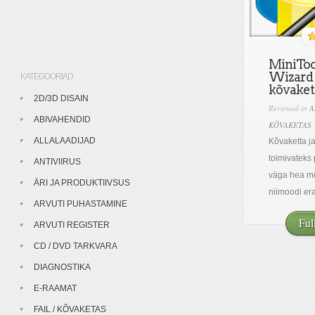
MiniTool
Wizard 
KATEGOORIAD
kõvaket
2D/3D DISAIN
Reviewed in
A
ABIVAHENDID
KÕVAKETAS
ALLALAADIJAD
Kõvaketta j
toimivateks 
ANTIVIIRUS
väga hea mõ
ÄRI JA PRODUKTIIVSUS
niimoodi era
ARVUTI PUHASTAMINE
Ful
ARVUTI REGISTER
CD / DVD TARKVARA
DIAGNOSTIKA
E-RAAMAT
FAIL / KÕVAKETAS