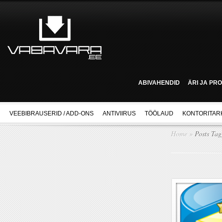
ABIVAHENDID
ÄRI JA PR
VEEBIBRAUSERID / ADD-ONS
ANTIVIIRUS
TÖÖLAUD
KONTORITAR
Home
»
Posts Ta