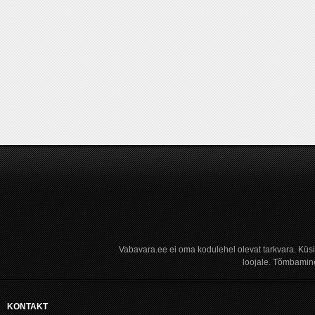
Vabavara.ee ei oma kodulehel olevat tarkvara. Küs
loojale. Tõmbamine
KONTAKT