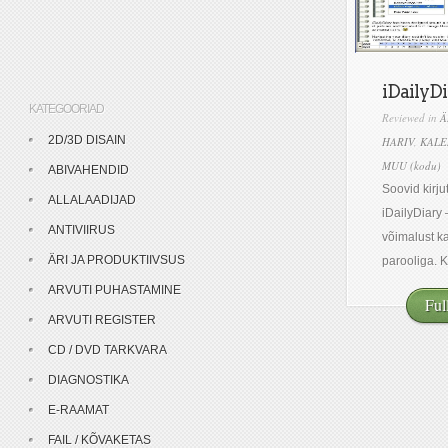
iDailyDi
KATEGOORIAD
Reviewed in
Ä
2D/3D DISAIN
HARIV
,
KALE
MUU (kodu)
ABIVAHENDID
Soovid kirju
ALLALAADIJAD
iDailyDiary
ANTIVIIRUS
võimalust ka
ÄRI JA PRODUKTIIVSUS
parooliga. K
ARVUTI PUHASTAMINE
Ful
ARVUTI REGISTER
CD / DVD TARKVARA
DIAGNOSTIKA
E-RAAMAT
FAIL / KÕVAKETAS