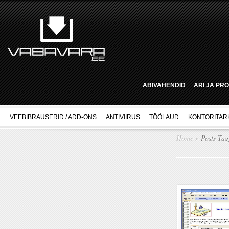
ABIVAHENDID
ÄRI JA PR
VEEBIBRAUSERID / ADD-ONS
ANTIVIIRUS
TÖÖLAUD
KONTORITAR
Home
»
Posts Ta