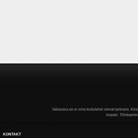
Vabavara.ee ei oma kodulehel olevat tarkvara. Küs
loojale. Tõmbamine
KONTAKT