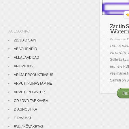
Zautin 
Water
KATEGOORIAD
Reviewed in
K
2D/3D DISAIN
LUGEJAD/K
ABIVAHENDID
PILDITÖÖTL
ALLALAADIJAD
Selle tarkva
ANTIVIIRUS
mitmele PD
vesimärke l
ÄRI JA PRODUKTIIVSUS
Samuti on võ
ARVUTI PUHASTAMINE
Ful
ARVUTI REGISTER
CD / DVD TARKVARA
DIAGNOSTIKA
E-RAAMAT
FAIL / KÕVAKETAS