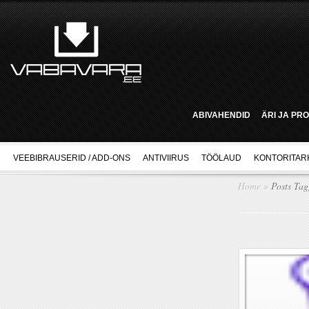
ABIVAHENDID
ÄRI JA PR
VEEBIBRAUSERID / ADD-ONS
ANTIVIIRUS
TÖÖLAUD
KONTORITAR
Home
»
Posts Ta