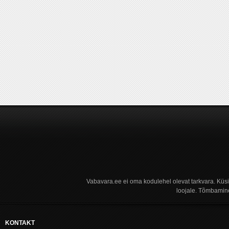
Vabavara.ee ei oma kodulehel olevat tarkvara. Küs
loojale. Tõmbamine
KONTAKT