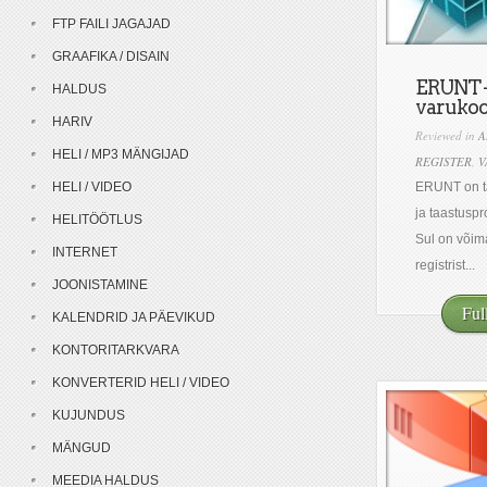
FTP FAILI JAGAJAD
GRAAFIKA / DISAIN
ERUNT –
HALDUS
varukoo
HARIV
Reviewed in
A
HELI / MP3 MÄNGIJAD
REGISTER
,
V
HELI / VIDEO
ERUNT on ta
ja taastusp
HELITÖÖTLUS
Sul on võima
INTERNET
registrist...
JOONISTAMINE
Ful
KALENDRID JA PÄEVIKUD
KONTORITARKVARA
KONVERTERID HELI / VIDEO
KUJUNDUS
MÄNGUD
MEEDIA HALDUS