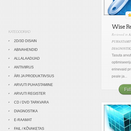
Wise Re
KATEGOORIAD
Reviewed in
A
2D/3D DISAIN
PUHASTAMI
DIAGNOSTIK
ABIVAHENDID
Tasuta arvuti
ALLALAADIJAD
optimiseerija
ANTIVIIRUS
erinevaid p
ÄRI JA PRODUKTIIVSUS
peale ja...
ARVUTI PUHASTAMINE
Ful
ARVUTI REGISTER
CD / DVD TARKVARA
DIAGNOSTIKA
E-RAAMAT
FAIL / KÕVAKETAS