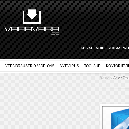
ABIVAHENDID
ÄRI JA PR
VEEBIBRAUSERID / ADD-ONS
ANTIVIIRUS
TÖÖLAUD
KONTORITAR
Home
»
Posts Ta