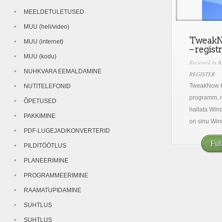
MEELDETULETUSED
MUU (heli/video)
TweakN
MUU (internet)
– regist
MUU (kodu)
Reviewed in
A
NUHKVARA EEMALDAMINE
REGISTER
TweakNow R
NUTITELEFONID
programm, mi
ÕPETUSED
hallata Wind
PAKKIMINE
on sinu Win
PDF-LUGEJAD/KONVERTERID
Ful
PILDITÖÖTLUS
PLANEERIMINE
PROGRAMMEERIMINE
RAAMATUPIDAMINE
SUHTLUS
SUHTLUS