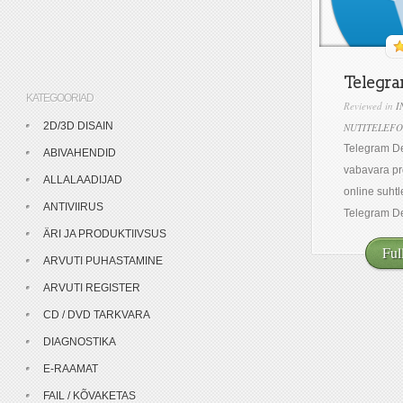
Telegra
KATEGOORIAD
Reviewed in
I
2D/3D DISAIN
NUTITELEFO
Telegram De
ABIVAHENDID
vabavara pr
ALLALAADIJAD
online suht
ANTIVIIRUS
Telegram De
ÄRI JA PRODUKTIIVSUS
Ful
ARVUTI PUHASTAMINE
ARVUTI REGISTER
CD / DVD TARKVARA
DIAGNOSTIKA
E-RAAMAT
FAIL / KÕVAKETAS