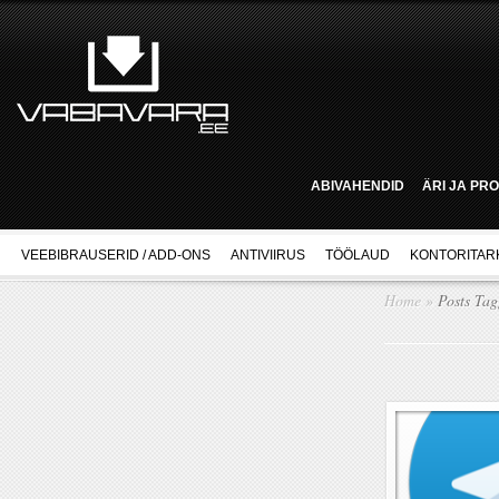
ABIVAHENDID
ÄRI JA PR
VEEBIBRAUSERID / ADD-ONS
ANTIVIIRUS
TÖÖLAUD
KONTORITAR
Home
»
Posts Ta