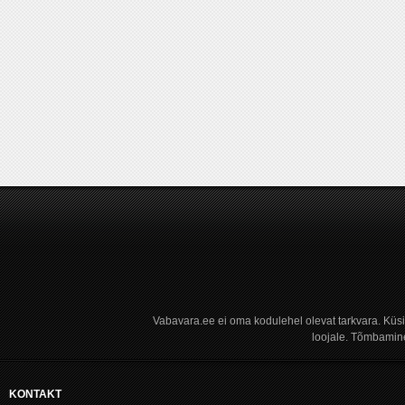
Vabavara.ee ei oma kodulehel olevat tarkvara. Küs
loojale. Tõmbamine
KONTAKT