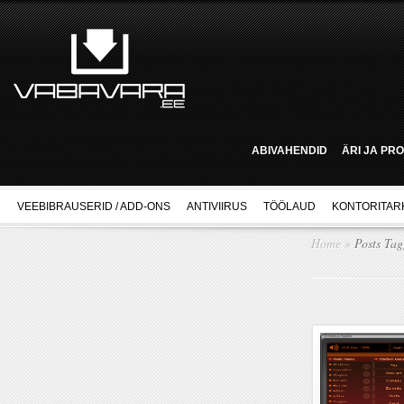
ABIVAHENDID
ÄRI JA PR
VEEBIBRAUSERID / ADD-ONS
ANTIVIIRUS
TÖÖLAUD
KONTORITAR
Home
»
Posts Ta