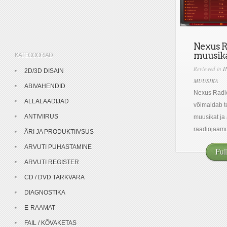
Nexus Ra
muusik
KATEGOORIAD
Reviewed in
I
2D/3D DISAIN
MUUSIKA
ABIVAHENDID
Nexus Radio
ALLALAADIJAD
võimaldab te
ANTIVIIRUS
muusikat ja
raadiojaamu
ÄRI JA PRODUKTIIVSUS
ARVUTI PUHASTAMINE
Ful
ARVUTI REGISTER
CD / DVD TARKVARA
DIAGNOSTIKA
E-RAAMAT
FAIL / KÕVAKETAS