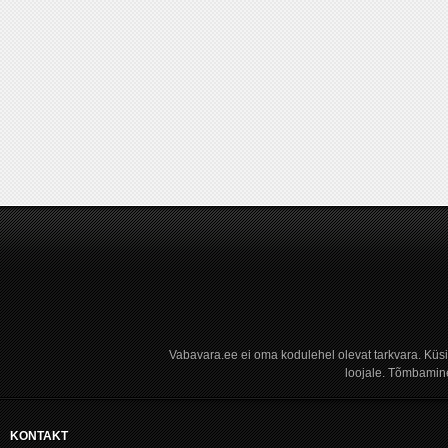
Vabavara.ee ei oma kodulehel olevat tarkvara. Küs
loojale. Tõmbamine
KONTAKT