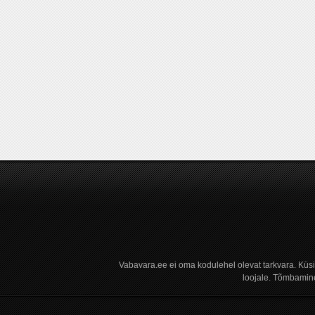
Vabavara.ee ei oma kodulehel olevat tarkvara. Küs
loojale. Tõmbamine