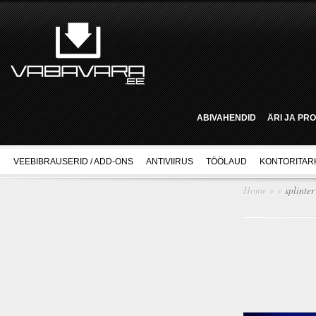
ABIVAHENDID
ÄRI JA PR
VEEBIBRAUSERID / ADD-ONS
ANTIVIIRUS
TÖÖLAUD
KONTORITAR
Home
»
»
splinter