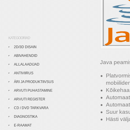
KATEGOORIAD
2D/3D DISAIN
ABIVAHENDID
Java peamis
ALLALAADIJAD
ANTIVIIRUS
Platvormi
ÄRI JA PRODUKTIIVSUS
mobiiliden
Kõikehaar
ARVUTI PUHASTAMINE
Automaat
ARVUTI REGISTER
Automaatn
CD / DVD TARKVARA
Suur kas
DIAGNOSTIKA
Hästi väl
E-RAAMAT