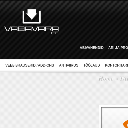
ABIVAHENDID
ÄRI JA PR
VEEBIBRAUSERID / ADD-ONS
ANTIVIIRUS
TÖÖLAUD
KONTORITAR
Home
»
TA