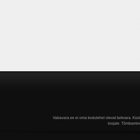
Vabavara.ee ei oma kodulehel olevat tarkvara. Küs
loojale. Tõmbamine