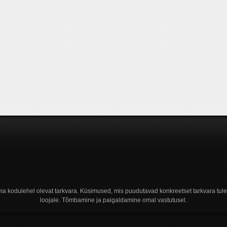
a kodulehel olevat tarkvara. Küsimused, mis puudutavad konkreetset tarkvara tule
loojale. Tõmbamine ja paigaldamine omal vastutusel.