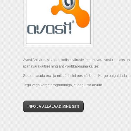
Avast Antivirus sisaldab kaitset viiruste ja nuhkvara vastu. Lisaks o
(pahavarakaitse) ning anti-root(käomuna kaitse).
See on tasuta era- ja mitteärilistel eesmärkidel. Kerge paigaldada j
Tegu väga kerge programmiga, ei aeglusta arvutit.
INFO JA ALLALAADIMINE SIIT!