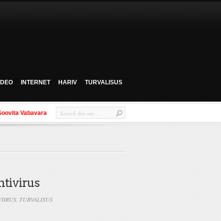
VIDEO
INTERNET
HARIV
TURVALISUS
Soovita Vabavara
ntivirus
VIIRUS
,
TURVALISUS