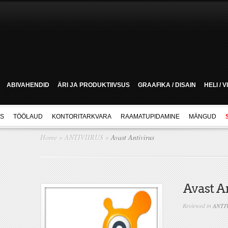
ABIVAHENDID
ÄRI JA PRODUKTIIVSUS
GRAAFIKA / DISAIN
HELI / 
US
TÖÖLAUD
KONTORITARKVARA
RAAMATUPIDAMINE
MÄNGUD
Home
»
ANTIVIIRUS
»
Avast Antivirus
Avast A
Reviewed in
ANTI