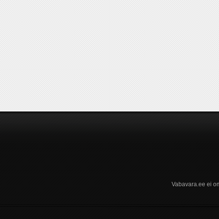
Vabavara.ee ei om