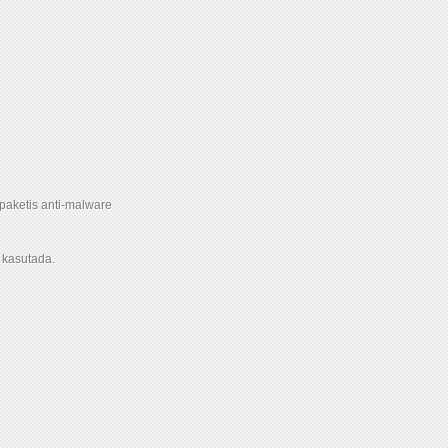
n paketis anti-malware
a kasutada.