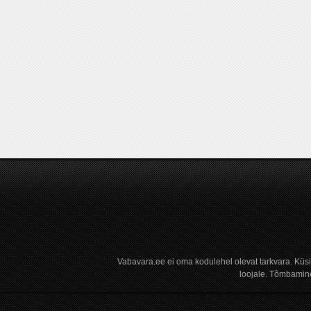
Vabavara.ee ei oma kodulehel olevat tarkvara. Küs
loojale. Tõmbamine