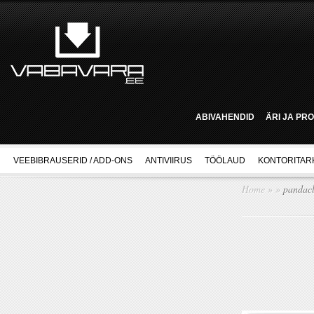
ABIVAHENDID
ÄRI JA PR
VEEBIBRAUSERID / ADD-ONS
ANTIVIIRUS
TÖÖLAUD
KONTORITAR
Home
»
»
pandacl