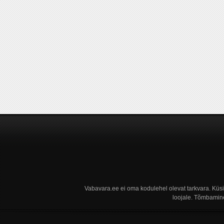
Vabavara.ee ei oma kodulehel olevat tarkvara. Küs
loojale. Tõmbamine