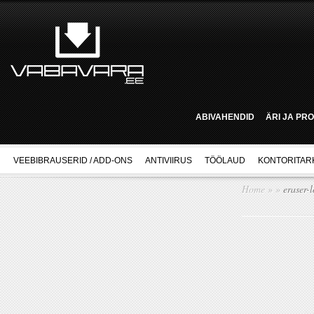
ABIVAHENDID
ÄRI JA PR
VEEBIBRAUSERID / ADD-ONS
ANTIVIIRUS
TÖÖLAUD
KONTORITAR
Home
»
»
eraser-