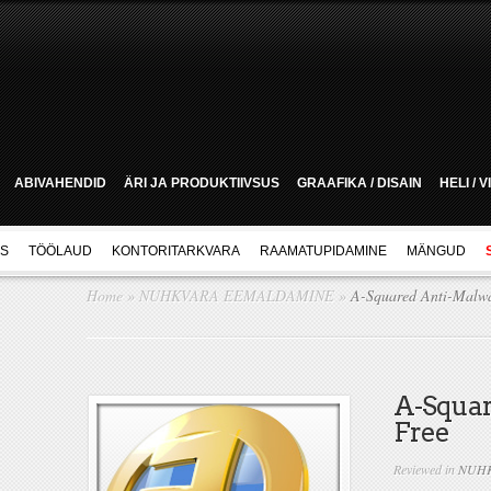
ABIVAHENDID
ÄRI JA PRODUKTIIVSUS
GRAAFIKA / DISAIN
HELI / 
US
TÖÖLAUD
KONTORITARKVARA
RAAMATUPIDAMINE
MÄNGUD
Home
»
NUHKVARA EEMALDAMINE
»
A-Squared Anti-Malwa
A-Squar
Free
Reviewed in
NUHK