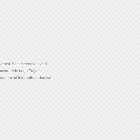
varast. See ei eemalda vaid
havaradele nagu Trojans,
 muudavad Internetis surfamise