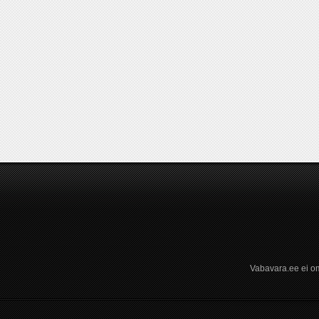
Vabavara.ee ei om