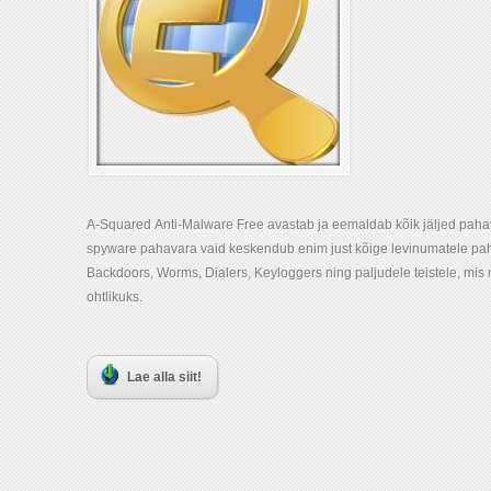
A-Squared Anti-Malware Free avastab ja eemaldab kõik jäljed paha
spyware pahavara vaid keskendub enim just kõige levinumatele pa
Backdoors, Worms, Dialers, Keyloggers ning paljudele teistele, mis
ohtlikuks.
Lae alla siit!