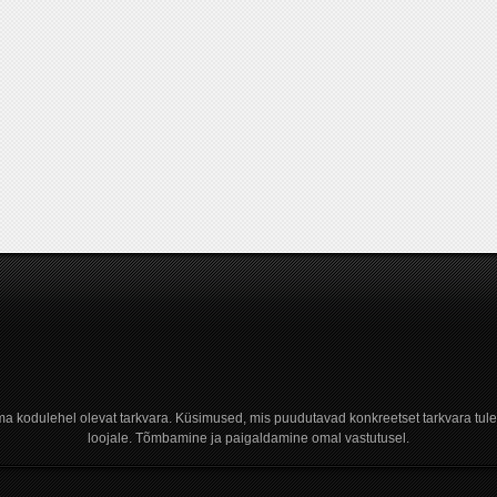
a kodulehel olevat tarkvara. Küsimused, mis puudutavad konkreetset tarkvara tule
loojale. Tõmbamine ja paigaldamine omal vastutusel.