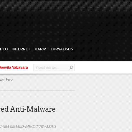
VIDEO
INTERNET
HARIV
TURVALISUS
Soovita Vabavara
re Free
ed Anti-Malware
VARA EEMALDAMINE
,
TURVALISUS