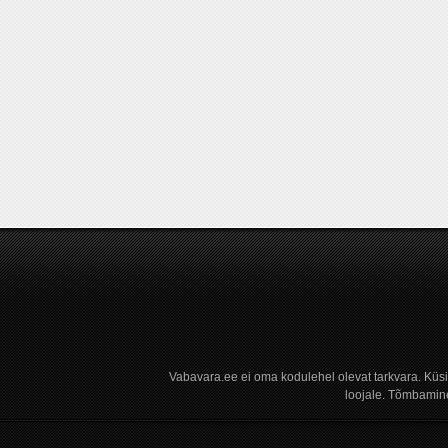
Vabavara.ee ei oma kodulehel olevat tarkvara. Küs
loojale. Tõmbamine