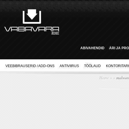
ABIVAHENDID
ÄRI JA PR
VEEBIBRAUSERID / ADD-ONS
ANTIVIIRUS
TÖÖLAUD
KONTORITAR
Home
»
»
malware