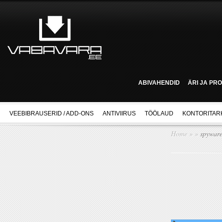
ABIVAHENDID
ÄRI JA PR
VEEBIBRAUSERID / ADD-ONS
ANTIVIIRUS
TÖÖLAUD
KONTORITAR
Home
»
»
spyware