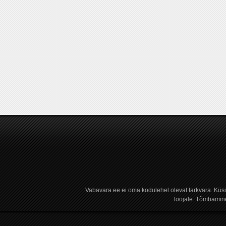
Vabavara.ee ei oma kodulehel olevat tarkvara. Küs
loojale. Tõmbamine