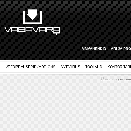
ABIVAHENDID
ÄRI JA PR
VEEBIBRAUSERID / ADD-ONS
ANTIVIIRUS
TÖÖLAUD
KONTORITAR
Home
»
»
personal