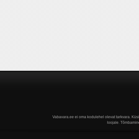
Vabavara.ee ei oma kodulehel olevat tarkvara. Küs
loojale. Tõmbamine