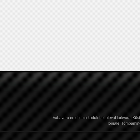
Vabavara.ee ei oma kodulehel olevat tarkvara. Küs
loojale. Tõmbamine