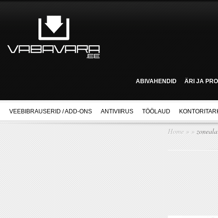
ABIVAHENDID
ÄRI JA PR
VEEBIBRAUSERID / ADD-ONS
ANTIVIIRUS
TÖÖLAUD
KONTORITAR
Home
»
»
zoneala