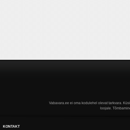
Vabavara.ee ei oma kodulehel olevat tarkvara. Küs
loojale. Tõmbamine
KONTAKT