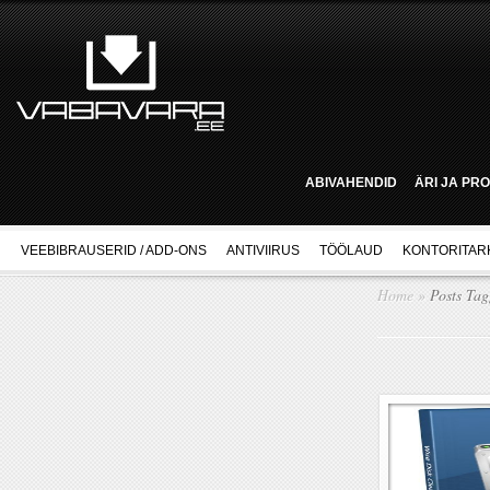
ABIVAHENDID
ÄRI JA PR
VEEBIBRAUSERID / ADD-ONS
ANTIVIIRUS
TÖÖLAUD
KONTORITAR
Home
»
Posts Ta