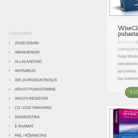
WiseCle
puhasta
KATEGOORIAD
Reviewed in
A
2D/3D DISAIN
TURVALISUS
ABIVAHENDID
Kuigi Wind
ALLALAADIJAD
operatsioon
ANTIVIIRUS
aja jooksul.
iga süsteem
ÄRI JA PRODUKTIIVSUS
ARVUTI PUHASTAMINE
Ful
ARVUTI REGISTER
CD / DVD TARKVARA
DIAGNOSTIKA
E-RAAMAT
FAIL / KÕVAKETAS