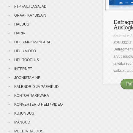
FTP FAILI JAGAJAD
GRAAFIKA / DISAIN
Defrag
HALDUS
Auslogi
HARIV
Reviewed in
A
HELI / MP3 MÄNGIJAD
KÕVAKETAS
Defragmenti
HELI / VIDEO
arvuti jõudl
HELITÖÖTLUS
ja vaba ruu
INTERNET
vaikselt taust
JOONISTAMINE
Ful
KALENDRID JA PÄEVIKUD
KONTORITARKVARA
KONVERTERID HELI / VIDEO
KUJUNDUS
MÄNGUD
MEEDIA HALDUS