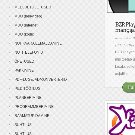
MEELDETULETUSED
MUU (heli/video)
BZR Play
MUU (internet)
mängija
MUU (kodu)
Reviewed in
H
NUHKVARA EEMALDAMINE
HELI / VIDE
BZR Player 
NUTITELEFONID
mis toetab ü
ÕPETUSED
Lisaks selle
PAKKIMINE
asjalikke...
PDF-LUGEJAD/KONVERTERID
Ful
PILDITÖÖTLUS
PLANEERIMINE
PROGRAMMEERIMINE
RAAMATUPIDAMINE
SUHTLUS
SUHTLUS