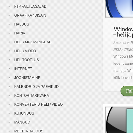
FTP FAILI JAGAJAD
GRAAFIKA / DISAIN
HALDUS
Window
HARIV
– heli ja
HELI / MP3 MÄNGIJAD
Reviewed in
H
HELI / VIDE
HELI / VIDEO
Windows Me
HELITÖÖTLUS
legendaarne 
INTERNET
mängija Win
JOONISTAMINE
kõik teavad..
KALENDRID JA PÄEVIKUD
Ful
KONTORITARKVARA
KONVERTERID HELI / VIDEO
KUJUNDUS
MÄNGUD
MEEDIA HALDUS