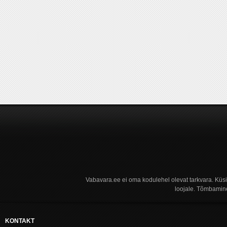
Vabavara.ee ei oma kodulehel olevat tarkvara. Küs
loojale. Tõmbamine
KONTAKT