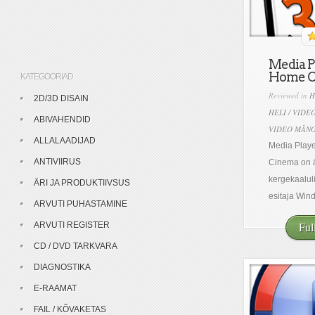
Media Pl
Home C
KATEGOORIAD
Reviewed in
H
2D/3D DISAIN
HELI / VIDE
ABIVAHENDID
VIDEO MÄNG
ALLALAADIJAD
Media Play
ANTIVIIRUS
Cinema on ää
kergekaalul
ÄRI JA PRODUKTIIVSUS
esitaja Wind
ARVUTI PUHASTAMINE
Ful
ARVUTI REGISTER
CD / DVD TARKVARA
DIAGNOSTIKA
E-RAAMAT
FAIL / KÕVAKETAS