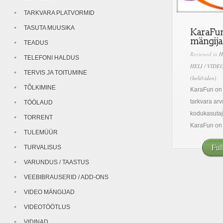
TARKVARA PLATVORMID
TASUTA MUUSIKA
KaraFun
mängija
TEADUS
Reviewed in
H
TELEFONI HALDUS
HELI / VIDE
TERVIS JA TOITUMINE
(heli/video)
TÕLKIMINE
KaraFun on
tarkvara arv
TÖÖLAUD
kodukasutaj
TORRENT
KaraFun on ü
TULEMÜÜR
Ful
TURVALISUS
VARUNDUS / TAASTUS
VEEBIBRAUSERID / ADD-ONS
VIDEO MÄNGIJAD
VIDEOTÖÖTLUS
VIDINAD