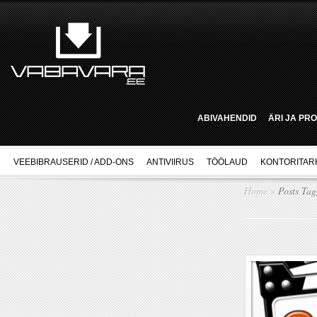
ABIVAHENDID
ÄRI JA PR
VEEBIBRAUSERID / ADD-ONS
ANTIVIIRUS
TÖÖLAUD
KONTORITAR
Home
»
Posts Ta