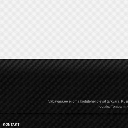
Vabavara.ee ei oma kodulehel olevat tarkvara. Küs
loojale. Tõmbamine
KONTAKT