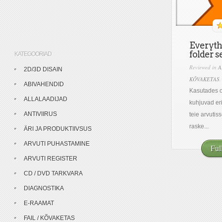
Everythi
folder s
KATEGOORIAD
Reviewed in
A
2D/3D DISAIN
KÕVAKETAS
ABIVAHENDID
Kasutades om
ALLALAADIJAD
kuhjuvad eri
ANTIVIIRUS
teie arvutis
raske...
ÄRI JA PRODUKTIIVSUS
ARVUTI PUHASTAMINE
Ful
ARVUTI REGISTER
CD / DVD TARKVARA
DIAGNOSTIKA
E-RAAMAT
FAIL / KÕVAKETAS