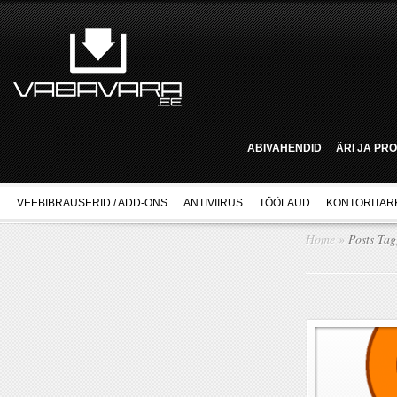
ABIVAHENDID
ÄRI JA PR
VEEBIBRAUSERID / ADD-ONS
ANTIVIIRUS
TÖÖLAUD
KONTORITAR
Home
»
Posts Ta