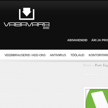
ABIVAHENDID
ÄRI JA PR
VEEBIBRAUSERID / ADD-ONS
ANTIVIIRUS
TÖÖLAUD
KONTORITAR
Home
»
Posts Ta