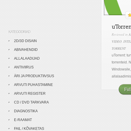
uTorren
KATEGOORIAD
Reviewed in
A
2D/3D DISAIN
VIDEO
,
INTE
TORRENT
ABIVAHENDID
uTorrent: tu
ALLALAADIJAD
torrenteid. 
ANTIVIIRUS
Windowsile, 
ÄRI JA PRODUKTIIVSUS
allalaadimise
ARVUTI PUHASTAMINE
Ful
ARVUTI REGISTER
CD / DVD TARKVARA
DIAGNOSTIKA
E-RAAMAT
FAIL / KÕVAKETAS