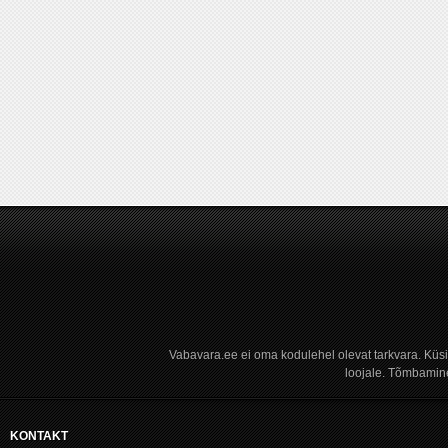
Vabavara.ee ei oma kodulehel olevat tarkvara. Küs
loojale. Tõmbamine
KONTAKT